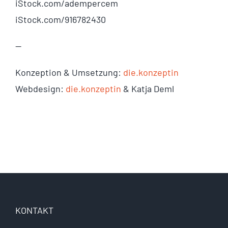
iStock.com/
adempercem
iStock.com/916782430
—
Konzeption & Umsetzung:
die.konzeptin
Webdesign:
die.konzeptin
& Katja Deml
KONTAKT