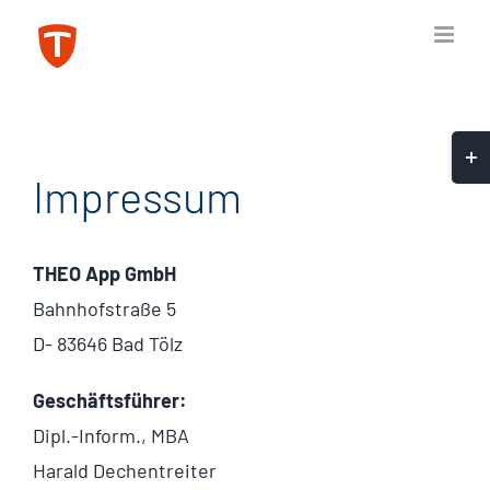
Zum
Inhalt
springen
Togg
Impressum
Slid
Bar
Are
THEO App GmbH
Bahnhofstraße 5
D- 83646 Bad Tölz
Geschäftsführer:
Dipl.-Inform., MBA
Harald Dechentreiter